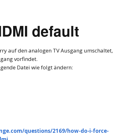
MI default
berry auf den analogen TV Ausgang umschaltet,
gang vorfindet.
ende Datei wie folgt ändern:
ange.com/questions/2169/how-do-i-force-
dmi