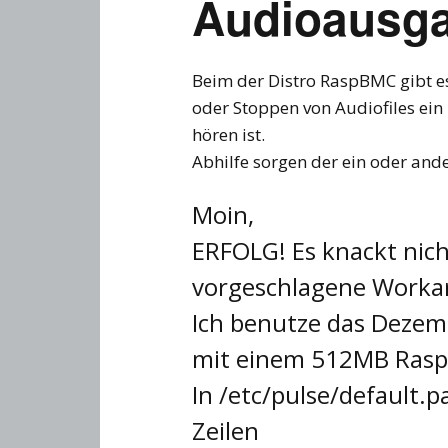
Audioausg
Beim der Distro RaspBMC gibt es
oder Stoppen von Audiofiles ei
hören ist.
Abhilfe sorgen der ein oder a
Moin,
ERFOLG! Es knackt nic
vorgeschlagene Workar
Ich benutze das Deze
mit einem 512MB Raspb
In /etc/pulse/default.
Zeilen