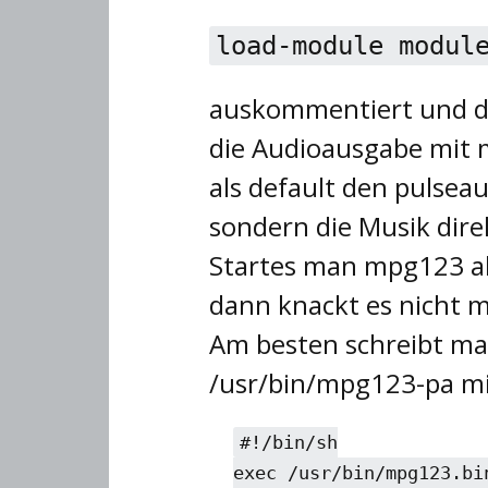
load-module modul
auskommentiert und da
die Audioausgabe mit
als default den pulseau
sondern die Musik direk
Startes man mpg123 abe
dann knackt es nicht 
Am besten schreibt ma
/usr/bin/mpg123-pa mi
#!/bin/sh
exec /usr/bin/mpg123.bi