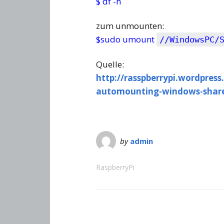
$ df -h
zum unmounten:
$sudo umount
//WindowsPC/
Quelle:
http://rasspberrypi.wordpre
automounting-windows-shares
by
admin
RaspberryPi