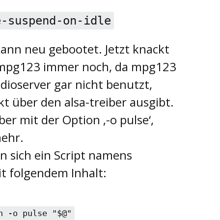
e-suspend-on-idle
nn neu gebootet. Jetzt knackt
 mpg123 immer noch, da mpg123
dioserver gar nicht benutzt,
t über den alsa-treiber ausgibt.
r mit der Option ‚-o pulse‘,
mehr.
n sich ein Script namens
t folgendem Inhalt:
n -o pulse "$@"