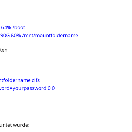
64% /boot
 390G 80% /mnt/mountfoldername
ten:
tfoldername cifs
ord=yourpassword 0 0
untet wurde: