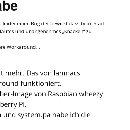
abe
 leider einen Bug der bewirkt dass beim Start
n lautes und unangenehmes „Knacken“ zu
ndere Workaround…
ht mehr. Das von lanmacs
ound funktioniert.
mber-Image von Raspbian wheezy
erry Pi.
pa und system.pa habe ich die