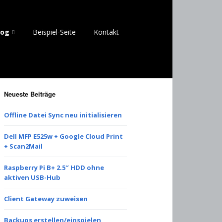
log
Beispiel-Seite
Kontakt
Neueste Beiträge
Offline Datei Sync neu initialisieren
Dell MFP E525w + Google Cloud Print
+ Scan2Mail
Raspberry Pi B+ 2.5″ HDD ohne
aktiven USB-Hub
Client Gateway zuweisen
Backups erstellen/einspielen