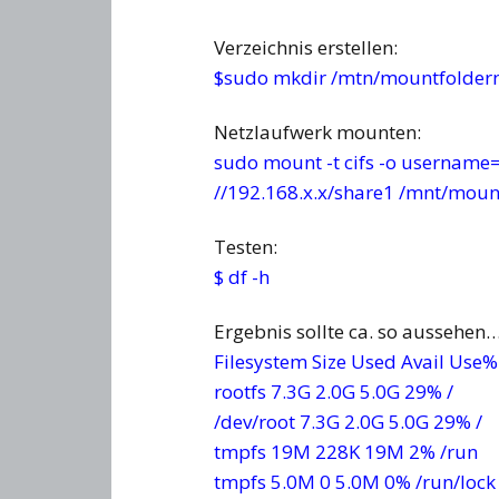
Verzeichnis erstellen:
$sudo mkdir /mtn/mountfolde
Netzlaufwerk mounten:
sudo mount -t cifs -o userna
//192.168.x.x/share1 /mnt/mou
Testen:
$ df -h
Ergebnis sollte ca. so aussehen
Filesystem Size Used Avail Use
rootfs 7.3G 2.0G 5.0G 29% /
/dev/root 7.3G 2.0G 5.0G 29% /
tmpfs 19M 228K 19M 2% /run
tmpfs 5.0M 0 5.0M 0% /run/lock