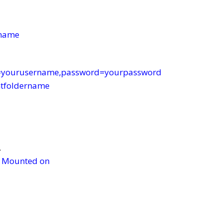
rname
me=yourusername,password=yourpassword
ntfoldername
…
% Mounted on