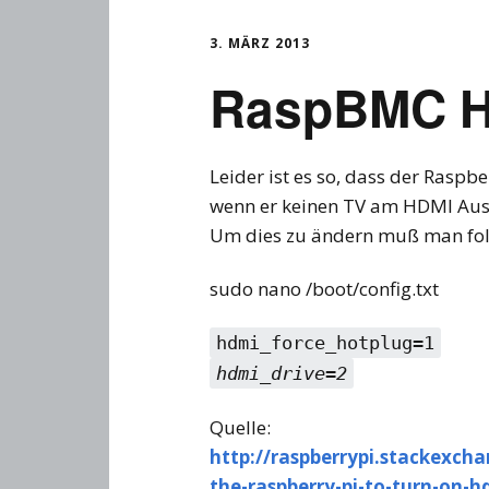
3. MÄRZ 2013
RaspBMC HD
Leider ist es so, dass der Rasp
wenn er keinen TV am HDMI Aus
Um dies zu ändern muß man folg
sudo nano /boot/config.txt
hdmi_force_hotplug=1
hdmi_drive=2
Quelle:
http://raspberrypi.stackexch
the-raspberry-pi-to-turn-on-h