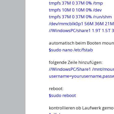
tmpfs 37M 0 37M 0% /tmp
tmpfs 10M 0 10M 0% /dev
tmpfs 37M 0 37M 0% /run/shm
/dev/mmcblk0p1 56M 36M 21M 
//WindowsPC/share1 1.9T 1.5T
automatisch beim Booten moun
$sudo nano /etc/fstab
folgende Zeile hinzufügen:
//WindowsPC/Share1 /mnt/moun
username=yourusername,passw
reboot:
$sudo reboot
kontrollieren ob Laufwerk gemo